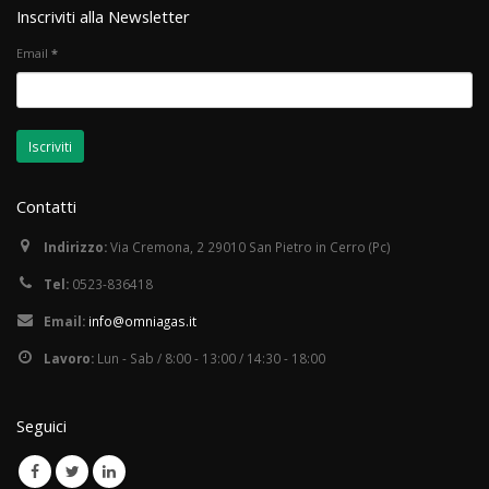
Inscriviti alla Newsletter
Email
*
Contatti
Indirizzo:
Via Cremona, 2 29010 San Pietro in Cerro (Pc)
Tel:
0523-836418
Email:
info@omniagas.it
Lavoro:
Lun - Sab / 8:00 - 13:00 / 14:30 - 18:00
Seguici