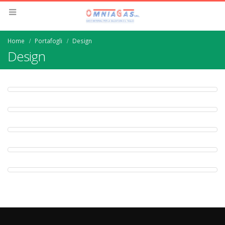
Home
Portafogli
Design
Design
SMALL SLIDER
Design
WIDE SLIDER
Website
FULL WIDTH VIDEO
Medias
MASONRY IMAGES
Design
FULL IMAGES
Brand